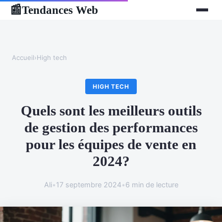
Tendances Web
📰
Accueil
›
High tech
HIGH TECH
Quels sont les meilleurs outils
de gestion des performances
pour les équipes de vente en
2024?
Ali
•
17 septembre 2024
•
6 min de lecture